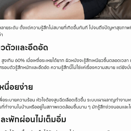
ยระดับ ตั้งแต่ความรู้สึกไม่สบายที่เกิดขึ้นทันที ไปจนถึงปัญหาสุขภาพท
่า
ียวตัวและอึดอัด
RH สูงเกิน 60% เมื่อเหงื่อระเหยได้ยาก ผิวหนังจะรู้สึกเหนียวชื้นตลอดเวลา แม
กาศรอบตัวรู้สึกหนักและอึดอัด ความรู้สึกนี้ไม่ใช่แค่เรื่องความสบาย แต่ย
หนื่อยง่าย
พื่อระบายความร้อน หัวใจต้องสูบฉีดเลือดเร็วขึ้น ระบบเผาผลาญทำงานหนัก 
ี่ทำงานในบ้านหรืออยู่ในสภาพแวดล้อมชื้นนาน ๆ มักรู้สึกง่วงนอนและไม่ม
ะพักผ่อนไม่เต็มอิ่ม