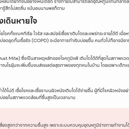
หลับได้ยากขึ้นอย่างเห็นได้ชัด ร่างกายไม่สามารถลดอุณหภูมิแกนกลางล
่นมารู้สึกไม่สดชื่น แม้นอนนานพอก็ตาม
งเดินหายใจ
อโรคทั้งแบคทีเรีย ไวรัส และสปอร์เชื้อราเติบโตและแพร่กระจายได้ดี เมื่อหายใ
ดอุดกั้นเรื้อรัง (COPD) จะมีอาการกำเริบบ่อยขึ้น คนทั่วไปก็อาจมีอา
น (Dust Mite) ซึ่งเป็นสาเหตุหลักของโรคภูมิแพ้ เติบโตได้ดีที่สุดในสภาพแว
าณไรฝุ่นจะเพิ่มขึ้นจนส่งผลต่อสุขภาพของทุกคนในบ้าน โดยเฉพาะเด็กและ
ได้ไม่ดี เชื้อโรคและเชื้อราบนผิวหนังเติบโตได้ง่ายขึ้น ผู้ที่มีโรคผิวหนั
บ่อยในสภาพแวดล้อมที่ชื้นสูงเป็นเวลานาน
เสี่ยงสูงกว่าจากความชื้นสูง เพราะระบบควบคุมอุณหภูมิร่างกายทำงานได้ไม่