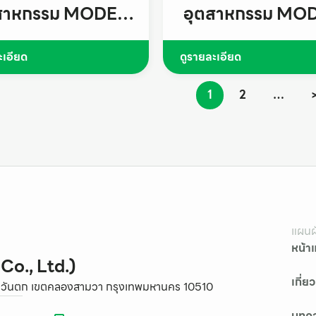
สาหกรรม MODEL
อุตสาหกรรม MO
DL – D – D
DHE – ED
ะเอียด
ดูรายละเอียด
1
2
…
แผนผั
หน้า
 Co., Ltd.)
เกี่ย
วาตะวันตก เขตคลองสามวา กรุงเทพมหานคร 10510
บทค