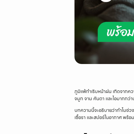
ภูมิแพ้กำเริบหน้าฝน เกิดจากคว
จมูก จาม คันตา และไอมากกว่าปกต
บทความนี้จะอธิบายว่าทำไมช่วงห
เชื้อรา และสปอร์ในอากาศ พร้อม