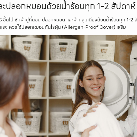
นและปลอกหมอนด้วยน้ำร้อนทุก 1-2 สัปดาห์
°C ขึ้นไป ซักผ้าปูที่นอน ปลอกหมอน และผ้าคลุมเตียงด้วยน้ำร้อนทุก 1-2 
พ้รุนแรง ควรใช้ปลอกหมอนกันไรฝุ่น (Allergen-Proof Cover) เสริม