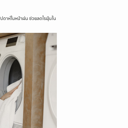
สัปดาห์ในหน้าฝน ช่วยลดไรฝุ่นใน