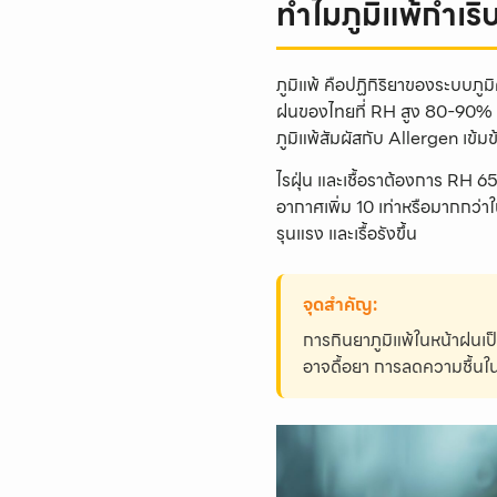
ทำไมภูมิแพ้กำเ
ภูมิแพ้ คือปฏิกิริยาของระบบภูมิ
ฝนของไทยที่ RH สูง 80-90% ติด
ภูมิแพ้สัมผัสกับ Allergen เข้มข
ไรฝุ่น และเชื้อราต้องการ RH 65
อากาศเพิ่ม 10 เท่าหรือมากกว่าใน
รุนแรง และเรื้อรังขึ้น
จุดสำคัญ:
การกินยาภูมิแพ้ในหน้าฝนเป็
อาจดื้อยา การลดความชื้นในบ